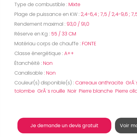
Type de combustible :
Mixte
Plage de puissance en KW :
2,4-6,4 ; 7,5 / 2,4-9,6 ; 7,
Rendement maximal :
93,0 / 91,0
Réserve en Kg :
55 / 33 CM
Matériau corps de chauffe :
FONTE
Classe énergétique :
A++
Étanchéité :
Non
Canalisable :
Non
Couleur(s) disponible(s) :
Carreaux anthracite GrÃ¨s
tolombe GrÃ¨s rouille Noir Pierre blanche Pierre oll
Je demande un devis gratuit
Voir m