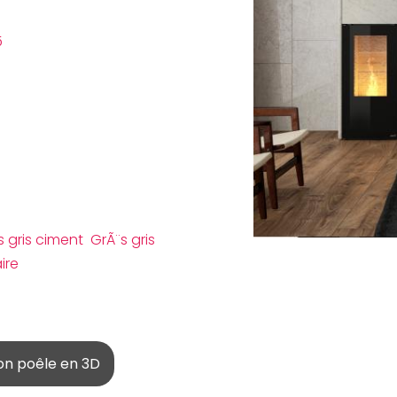
5
 gris ciment GrÃ¨s gris
aire
on poêle en 3D