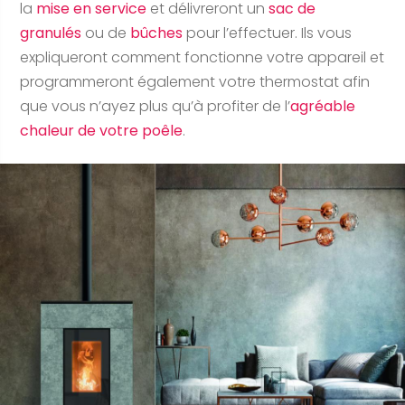
la
mise en service
et délivreront un
sac de
granulés
ou de
bûches
pour l’effectuer. Ils vous
expliqueront comment fonctionne votre appareil et
programmeront également votre thermostat afin
que vous n’ayez plus qu’à profiter de l’
agréable
chaleur de votre poêle
.