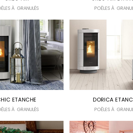
ÊLES À GRANULÉS
POÊLES À GRANU
CHIC ETANCHE
DORICA ETAN
ÊLES À GRANULÉS
POÊLES À GRANU