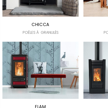
CHICCA
POÊLES À GRANULÉS
PO
FLAM