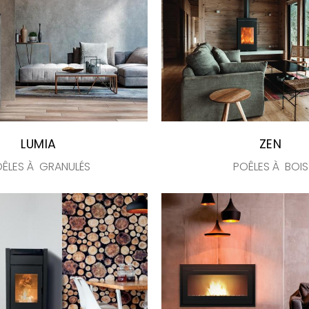
LUMIA
ZEN
ÊLES À GRANULÉS
POÊLES À BOIS