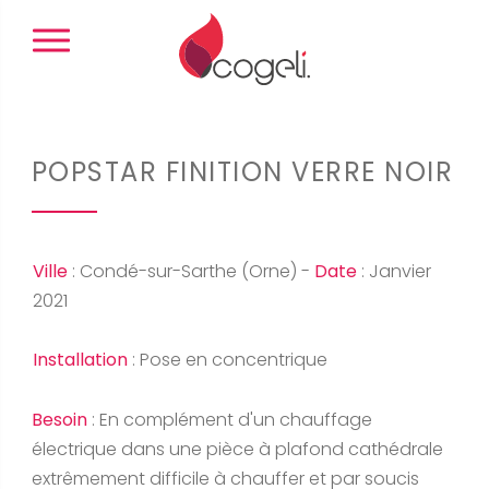
Panneau de gestion des cookies
POPSTAR FINITION VERRE NOIR
Ville
 : 
Condé-sur-Sarthe (Orne) - 
Date
 : 
Janvier 
2021 
Installation
 : 
Pose en concentrique  
Besoin
 : 
En complément d'un chauffage 
électrique dans une pièce à plafond cathédrale  
extrêmement difficile à chauffer et par soucis 